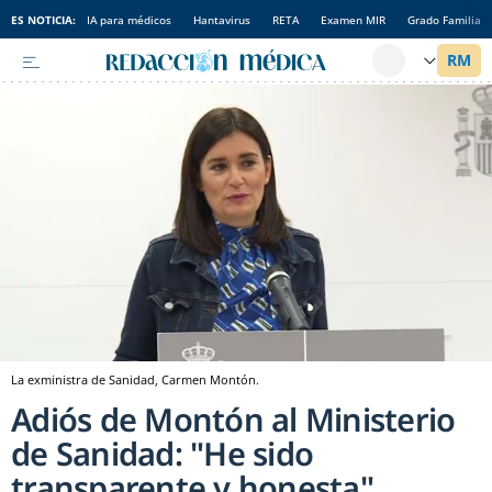
ES NOTICIA:
IA para médicos
Hantavirus
RETA
Examen MIR
Grado Familia
La exministra de Sanidad, Carmen Montón.
Adiós de Montón al Ministerio
de Sanidad: "He sido
transparente y honesta"