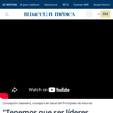
ES NOTICIA:
IA para médicos
Hantavirus
RETA
Examen MIR
Grado Familia
Concepción Saavedra, consejera de Salud del Principado de Asturias
"Tenemos que ser líderes