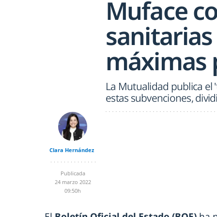
Muface co
sanitarias 
máximas 
La Mutualidad publica el '
estas subvenciones, divi
Clara Hernández
Publicada
24 marzo 2022
09:50h
El
Boletín Oficial del Estado (BOE)
ha p