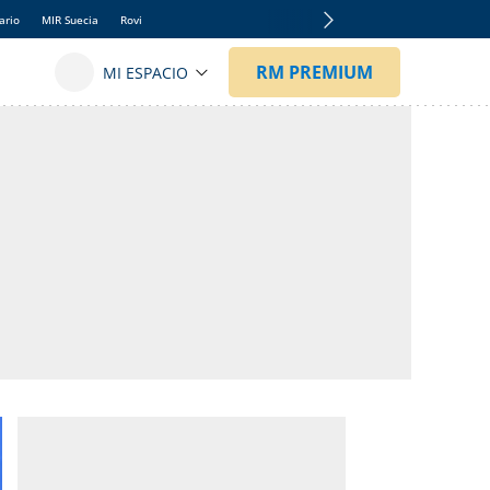
ario
MIR Suecia
Rovi