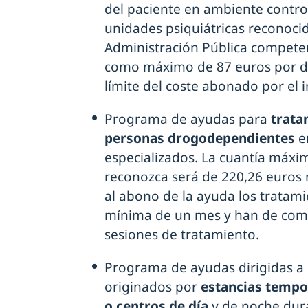
del paciente en ambiente contro
unidades psiquiátricas reconocid
Administración Pública compete
como máximo de 87 euros por dí
límite del coste abonado por el 
Programa de ayudas para
trata
personas drogodependientes
e
especializados. La cuantía máxi
reconozca será de 220,26 euros
al abono de la ayuda los tratam
mínima de un mes y han de comp
sesiones de tratamiento.
Programa de ayudas dirigidas a l
originados por
estancias tempor
o centros de día
y de noche dura