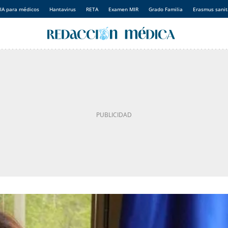
IA para médicos
Hantavirus
RETA
Examen MIR
Grado Familia
Erasmus sanit