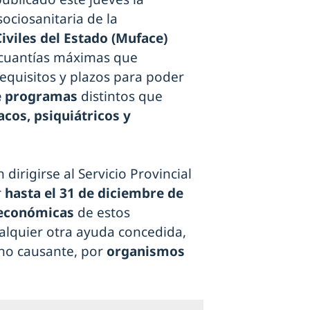
ociosanitaria de la
iviles del Estado (Muface)
as cuantías máximas que
requisitos y plazos para poder
e programas
distintos que
acos, psiquiátricos y
dirigirse al Servicio Provincial
r
hasta el 31 de diciembre de
económicas
de estos
lquier otra ayuda concedida,
cho causante, por
organismos