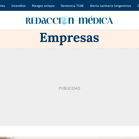
eles
Incendios
Riesgos eclipse
Sentencia TCAE
Alerta sanitaria langostinos
D