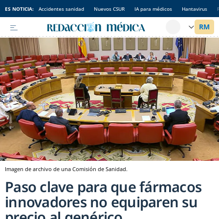
ES NOTICIA:
Accidentes sanidad
Nuevos CSUR
IA para médicos
Hantavirus
Imagen de archivo de una Comisión de Sanidad.
Paso clave para que fármacos
innovadores no equiparen su
precio al genérico