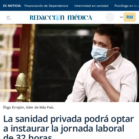
ES NOTICIA:
Financiación de Dependencia
Interinidad en sanidad
Psicólogo en la 
Íñigo Errejón, líder de Más País.
La sanidad privada podrá optar
a instaurar la jornada laboral
de 32 horas