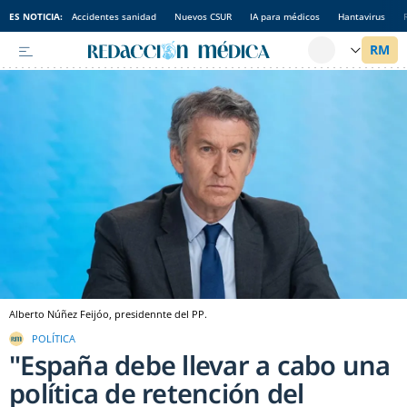
ES NOTICIA:
Accidentes sanidad
Nuevos CSUR
IA para médicos
Hantavirus
Alberto Núñez Feijóo, presidennte del PP.
POLÍTICA
"España debe llevar a cabo una
política de retención del