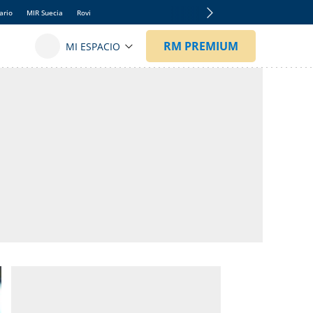
ario
MIR Suecia
Rovi