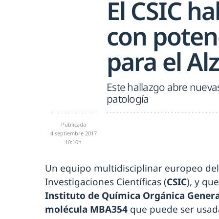
El CSIC ha
con potenc
para el A
Este hallazgo abre nuevas 
patología
Publicada
4 septiembre 2017
10:10h
Un equipo multidisciplinar europeo de
Investigaciones Científicas (
CSIC
), y qu
Instituto de Química Orgánica Gener
molécula MBA354
que puede ser usada