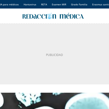
IA para médicos
Hantavirus
RETA
Examen MIR
Grado Familia
Erasmus sanit