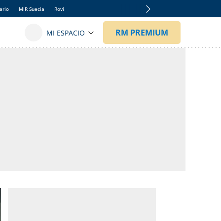
ario
MIR Suecia
Rovi