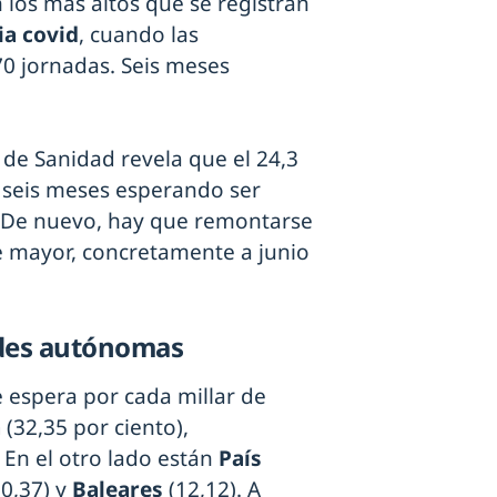
 los más altos que se registran
a covid
, cuando las
0 jornadas. Seis meses
o de Sanidad revela que el 24,3
e seis meses esperando ser
. De nuevo, hay que remontarse
e mayor, concretamente a junio
ades autónomas
 espera por cada millar de
a
(32,35 por ciento),
 En el otro lado están
País
0,37) y
Baleares
(12,12). A