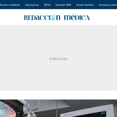
IA para médicos
Hantavirus
RETA
Examen MIR
Grado Familia
Erasmus sanit