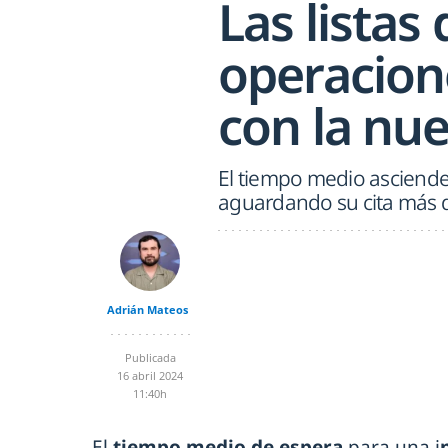
Las listas
operacion
con la nu
El tiempo medio asciende h
aguardando su cita más 
Adrián Mateos
Publicada
16 abril 2024
11:40h
El
tiempo medio de espera
para una i