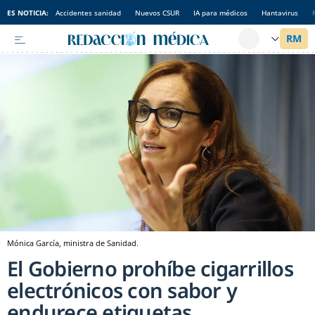
ES NOTICIA:
Accidentes sanidad
Nuevos CSUR
IA para médicos
Hantavirus
Mónica García, ministra de Sanidad.
El Gobierno prohíbe cigarrillos
electrónicos con sabor y
endurece etiquetas