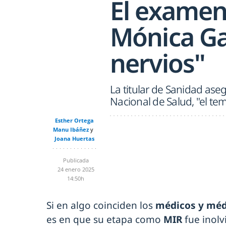
El examen
Mónica Ga
nervios"
La titular de Sanidad ase
Nacional de Salud, "el te
Esther Ortega
Manu Ibáñez
Joana Huertas
Publicada
24 enero 2025
14:50h
Si en algo coinciden los
médicos y médi
es en que su etapa como
MIR
fue inol