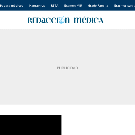
IA para médicos
Hantavirus
RETA
Examen MIR
Grado Familia
Erasmus sanit