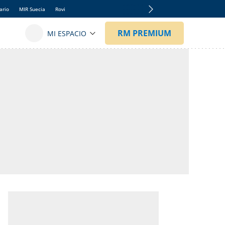
ario
MIR Suecia
Rovi