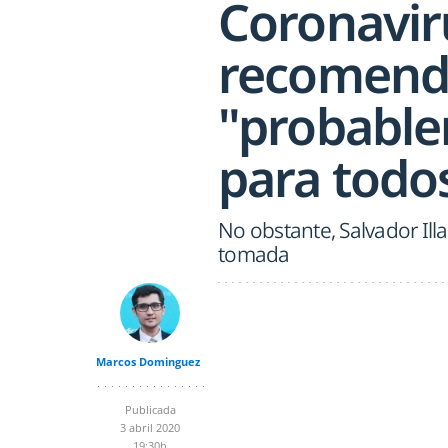
Coronavir
recomend
"probable
para todo
No obstante, Salvador Ill
tomada
Marcos Dominguez
Publicada
3 abril 2020
19:30h