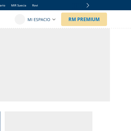
ario
MIR Suecia
Rovi