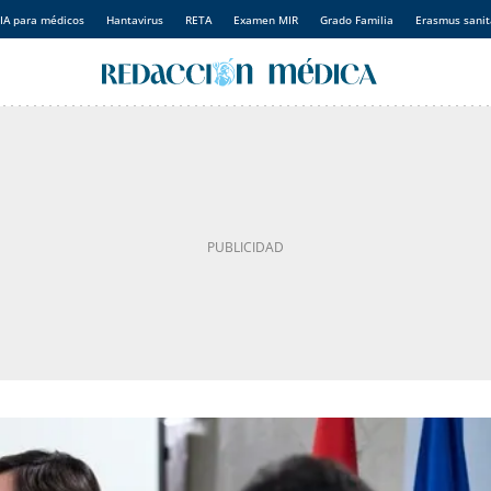
IA para médicos
Hantavirus
RETA
Examen MIR
Grado Familia
Erasmus sanit