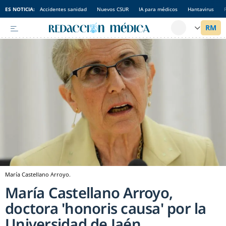
ES NOTICIA:
Accidentes sanidad
Nuevos CSUR
IA para médicos
Hantavirus
María Castellano Arroyo.
María Castellano Arroyo,
doctora 'honoris causa' por la
Universidad de Jaén