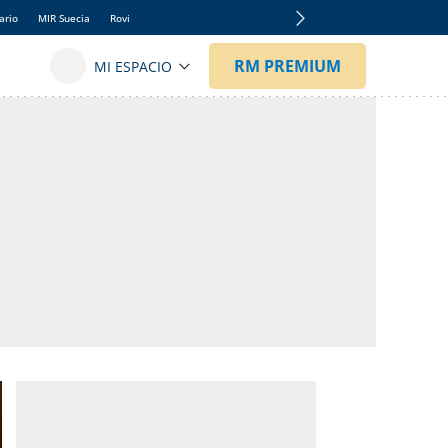
ario
MIR Suecia
Rovi