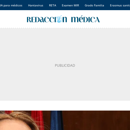
IA para médicos
Hantavirus
RETA
Examen MIR
Grado Familia
Erasmus sanit