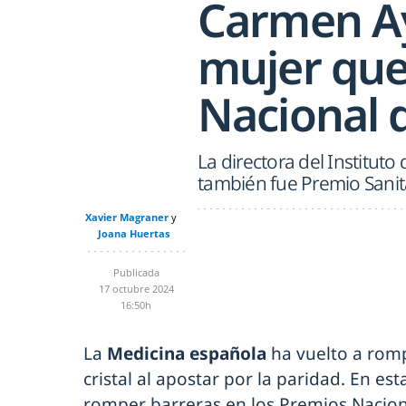
Carmen Ay
mujer que
Nacional 
La directora del Institut
también fue Premio Sanit
Xavier Magraner
Joana Huertas
Publicada
17 octubre 2024
16:50h
La
Medicina española
ha vuelto a rom
cristal al apostar por la paridad. En e
romper barreras en los Premios Nacion