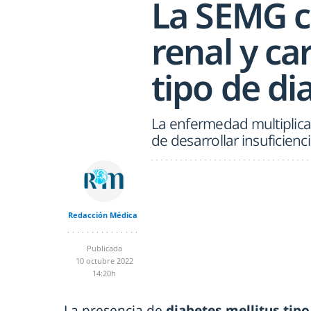
La SEMG c
renal y ca
tipo de di
La enfermedad multiplica 
de desarrollar insuficienc
Redacción Médica
Publicada
10 octubre 2022
14:20h
La presencia de
diabetes mellitus tipo