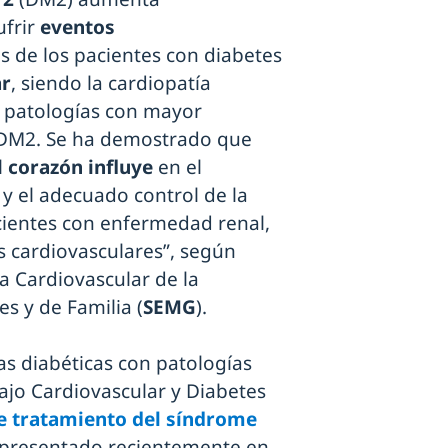
ufrir
eventos
os de los pacientes con diabetes
ar
, siendo la cardiopatía
as patologías con mayor
 DM2. Se ha demostrado que
l
corazón influye
en el
, y el adecuado control de la
cientes con enfermedad renal,
s cardiovasculares”, según
a Cardiovascular de la
s y de Familia (
SEMG
).
as diabéticas con patologías
bajo Cardiovascular y Diabetes
e tratamiento del síndrome
, presentado recientemente en