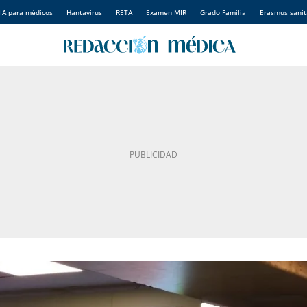
IA para médicos
Hantavirus
RETA
Examen MIR
Grado Familia
Erasmus sanit