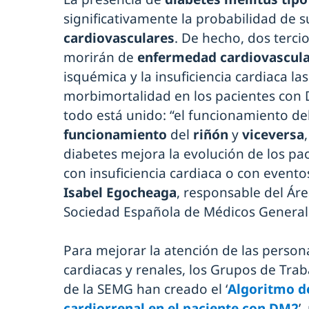
significativamente la probabilidad de s
cardiovasculares
. De hecho, dos terci
morirán de
enfermedad cardiovascul
isquémica y la insuficiencia cardiaca l
morbimortalidad en los pacientes con
todo está unido: “el funcionamiento de
funcionamiento
del
riñón
y
viceversa
diabetes mejora la evolución de los pa
con insuficiencia cardiaca o con evento
Isabel Egocheaga
, responsable del Áre
Sociedad Española de Médicos Generale
Para mejorar la atención de las person
cardiacas y renales, los Grupos de Tra
de la SEMG han creado el ‘
Algoritmo d
cardiorrenal en el paciente con DM2
’