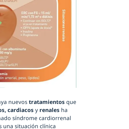
haya nuevos
tratamientos
que
os, cardiacos
y
renales
ha
nado síndrome cardiorrenal
 una situación clínica