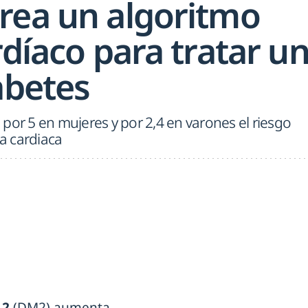
rea un algoritmo
rdíaco para tratar u
abetes
por 5 en mujeres y por 2,4 en varones el riesgo
ia cardiaca
 2
(DM2) aumenta