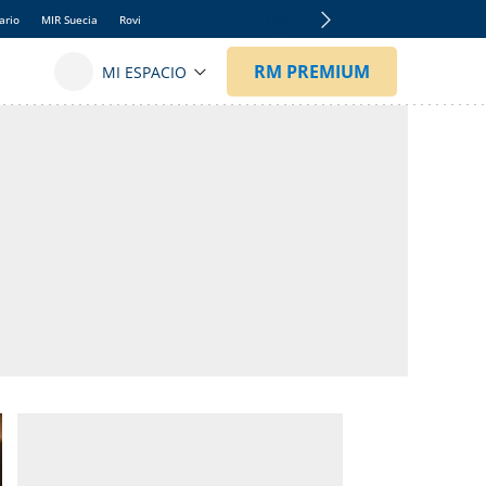
ario
MIR Suecia
Rovi