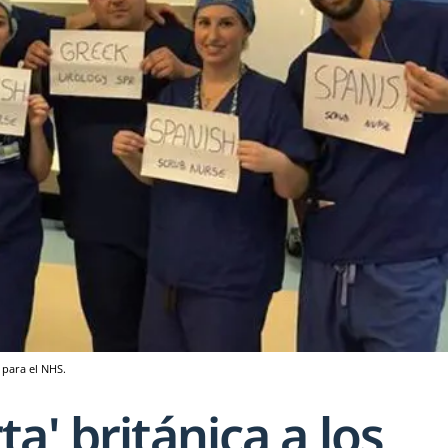
 para el NHS.
a' británica a los