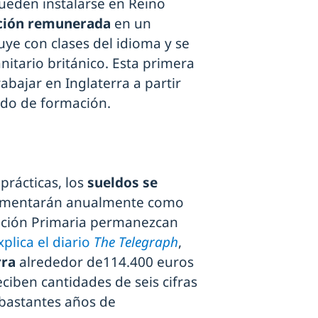
ueden instalarse en Reino
ción remunerada
en un
uye con clases del idioma y se
nitario británico. Esta primera
bajar en Inglaterra a partir
iodo de formación.
prácticas, los
sueldos se
umentarán anualmente como
ención Primaria permanezcan
xplica el diario
The Telegraph
,
rra
alrededor de114.400 euros
ciben cantidades de seis cifras
bastantes años de