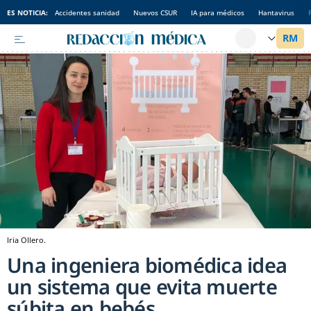
ES NOTICIA:
Accidentes sanidad
Nuevos CSUR
IA para médicos
Hantavirus
Iria Ollero.
Una ingeniera biomédica idea
un sistema que evita muerte
súbita en bebés