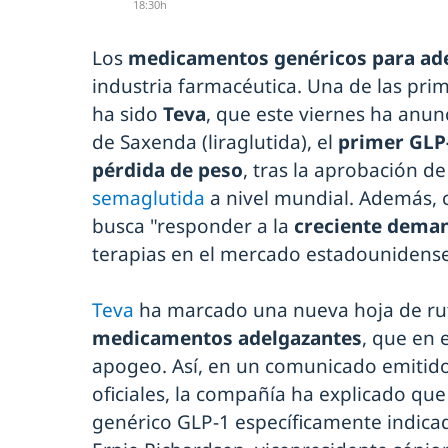
18:30h
Los
medicamentos genéricos para ad
industria farmacéutica. Una de las pri
ha sido
Teva
, que este viernes ha anun
de Saxenda (liraglutida), el
primer GLP-
pérdida de peso
, tras la aprobación d
semaglutida
a nivel mundial. Además, 
busca "responder a la
creciente dema
terapias en el mercado estadounidense
Teva
ha marcado una nueva hoja de ru
medicamentos adelgazantes
, que en 
apogeo. Así, en un comunicado emitido
oficiales, la compañía ha explicado que
genérico GLP-1 específicamente indica