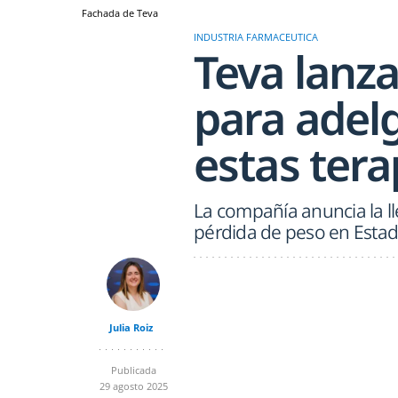
Fachada de Teva
INDUSTRIA FARMACEUTICA
Teva lanza
para adel
estas tera
La compañía anuncia la l
pérdida de peso en Esta
Julia Roiz
Publicada
29 agosto 2025