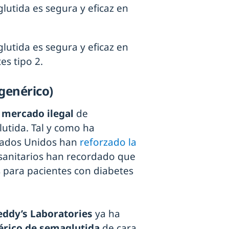
glutida es segura y eficaz en
glutida es segura y eficaz en
es tipo 2.
 genérico)
 mercado ilegal
de
tida. Tal y como ha
stados Unidos han
reforzado la
 sanitarios han recordado que
 para pacientes con diabetes
eddy’s Laboratories
ya ha
érico de semaglutida
de cara