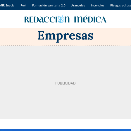
MIR Suecia
Rovi
Formación sanitaria 2.0
Aranceles
Incendios
Riesgos eclips