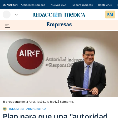
ES NOTICIA:
Accidentes sanidad
Nuevos CSUR
IA para médicos
Hantavirus
El presidente de la Airef, José Luis Escrivá Belmonte.
INDUSTRIA FARMACEUTICA
Plan para que una "autoridad