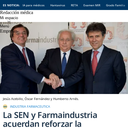
ES NOTICIA:
IA para médicos
Hantavirus
RETA
Examen MIR
Grado Familia
Redacción médica
Empresas
Jesús Acebillo, Óscar Fernández y Humberto Arnés.
INDUSTRIA FARMACEUTICA
La SEN y Farmaindustria
acuerdan reforzar la