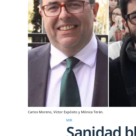
Carlos Moreno, Víctor Expósito y Mónica Terán.
MIR
Sanidad b