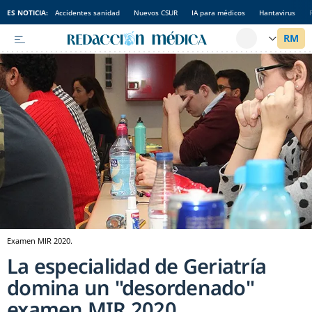
ES NOTICIA:
Accidentes sanidad
Nuevos CSUR
IA para médicos
Hantavirus
Examen MIR 2020.
La especialidad de Geriatría
domina un "desordenado"
examen MIR 2020