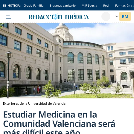
ES NOTICIA:
Grado Familia
Erasmus sanitario
MIR Suecia
Rovi
Formación sa
Exteriores de la Universidad de Valencia.
Estudiar Medicina en la
Comunidad Valenciana será
más difícil este año