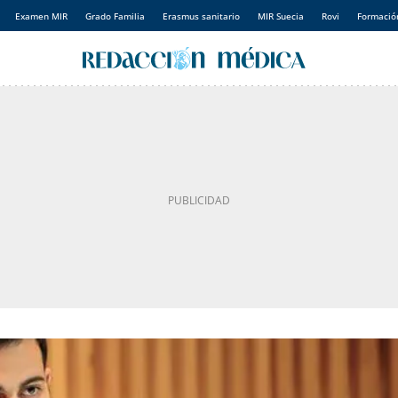
Examen MIR
Grado Familia
Erasmus sanitario
MIR Suecia
Rovi
Formación