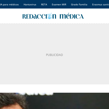
IA para médicos
Hantavirus
RETA
Examen MIR
Grado Familia
Erasmus sanit