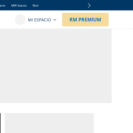
ario
MIR Suecia
Rovi