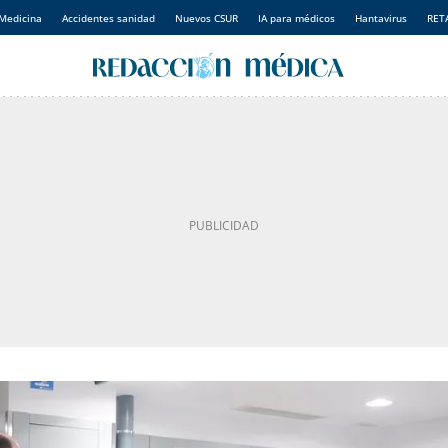
Medicina
Accidentes sanidad
Nuevos CSUR
IA para médicos
Hantavirus
RET