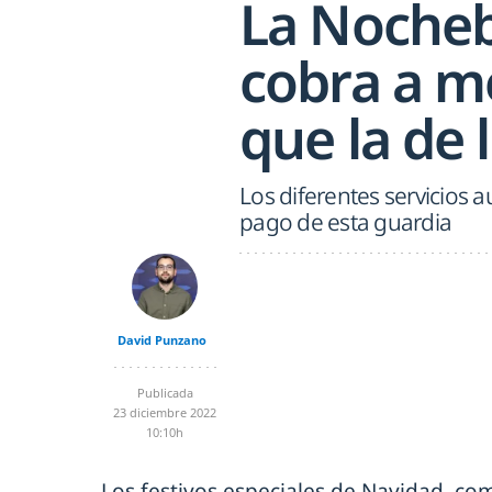
La Noche
cobra a m
que la de 
Los diferentes servicios 
pago de esta guardia
David Punzano
Publicada
23 diciembre 2022
10:10h
Los festivos especiales de Navidad, c