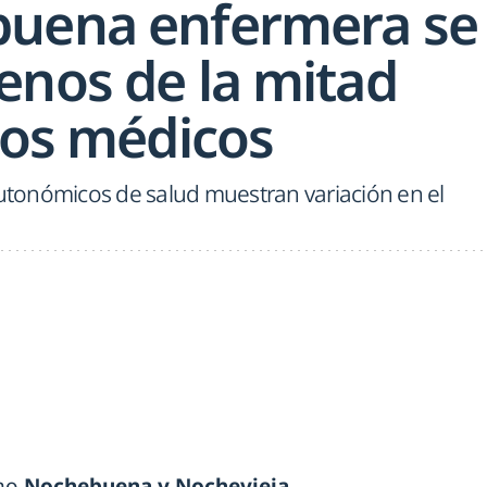
buena enfermera se
enos de la mitad
los médicos
autonómicos de salud muestran variación en el
omo
Nochebuena y Nochevieja
,