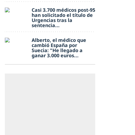
Casi 3.700 médicos post-95
han solicitado el título de
Urgencias tras la
sentencia...
Alberto, el médico que
cambió España por
Suecia: "He llegado a
ganar 3.000 euros...