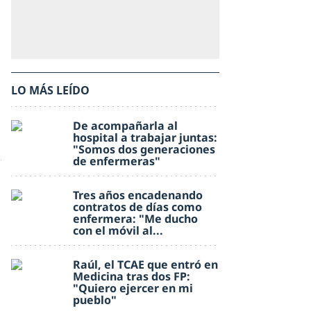
LO MÁS LEÍDO
De acompañarla al
hospital a trabajar juntas:
"Somos dos generaciones
de enfermeras"
Tres años encadenando
contratos de días como
enfermera: "Me ducho
con el móvil al...
Raúl, el TCAE que entró en
Medicina tras dos FP:
"Quiero ejercer en mi
pueblo"