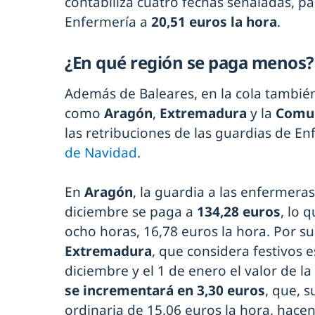
contabiliza cuatro fechas señaladas, p
Enfermería a
20,51 euros la hora
.
¿En qué región se paga menos?
Además de Baleares, en la cola tambié
como
Aragón
,
Extremadura
y la
Comun
las retribuciones de las guardias de E
de Navidad
.
En
Aragón
, la guardia a las enfermeras
diciembre se paga a
134,28 euros
, lo 
ocho horas, 16,78 euros la hora. Por su
Extremadura
, que considera festivos e
diciembre y el 1 de enero el valor de l
se incrementará en 3,30 euros
, que, 
ordinaria de 15,06 euros la hora, hacen