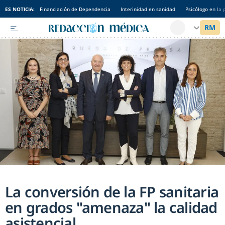
ES NOTICIA:
Financiación de Dependencia
Interinidad en sanidad
Psicólogo en la 
La conversión de la FP sanitaria
en grados "amenaza" la calidad
asistencial