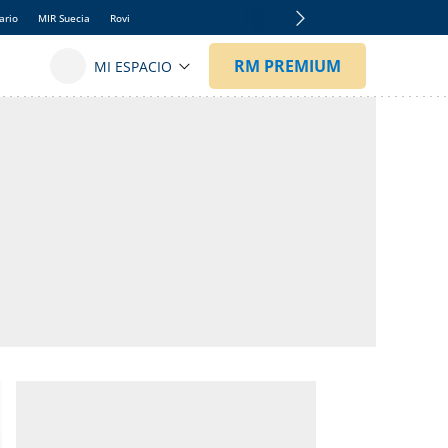
ario
MIR Suecia
Rovi