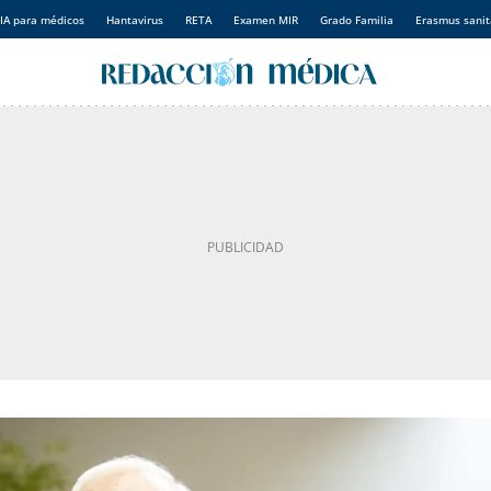
IA para médicos
Hantavirus
RETA
Examen MIR
Grado Familia
Erasmus sanit