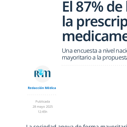
El 87% de
la prescr
medicame
Una encuesta a nivel naci
mayoritario a la propuest
Redacción Médica
Publicada
28 mayo 2025
12:45h
La sociedad apoya de forma mayoritar