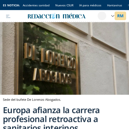
ES NOTICIA:
Accidentes sanidad
Nuevos CSUR
IA para médicos
Hantavirus
Sede del bufete De Lorenzo Abogados.
Europa afianza la carrera
profesional retroactiva a
sanitarios interinos