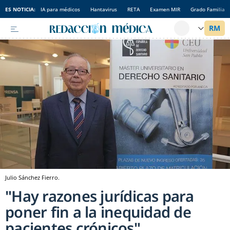
ES NOTICIA:
IA para médicos
Hantavirus
RETA
Examen MIR
Grado Familia
Julio Sánchez Fierro.
"Hay razones jurídicas para
poner fin a la inequidad de
pacientes crónicos"