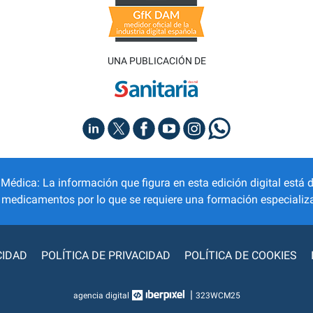
UNA PUBLICACIÓN DE
dica: La información que figura en esta edición digital está d
r medicamentos por lo que se requiere una formación especializa
CIDAD
POLÍTICA DE PRIVACIDAD
POLÍTICA DE COOKIES
|
agencia digital
323WCM25