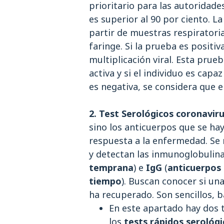
prioritario para las autoridade
es superior al 90 por ciento. L
partir de muestras respiratori
faringe. Si la prueba es positiv
multiplicación viral. Esta prue
activa y si el individuo es capa
es negativa, se considera que 
2. Test Serológicos coronaviru
sino los anticuerpos que se h
respuesta a la enfermedad. Se 
y detectan las inmunoglobulin
temprana
) e
IgG
(
anticuerpos 
tiempo
). Buscan conocer si un
ha recuperado. Son sencillos, b
En este apartado hay dos t
los
tests rápidos serológi