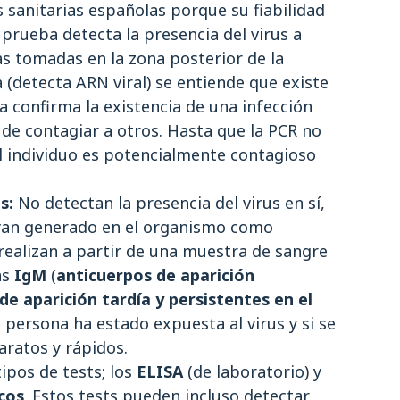
s sanitarias españolas porque su fiabilidad
a prueba detecta la presencia del virus a
as tomadas en la zona posterior de la
a (detecta ARN viral) se entiende que existe
ba confirma la existencia de una infección
z de contagiar a otros. Hasta que la PCR no
el individuo es potencialmente contagioso
s:
No detectan la presencia del virus en sí,
ayan generado en el organismo como
realizan a partir de una muestra de sangre
as
IgM
(
anticuerpos de aparición
de aparición tardía y persistentes en el
a persona ha estado expuesta al virus y si se
aratos y rápidos.
ipos de tests; los
ELISA
(de laboratorio) y
cos
. Estos tests pueden incluso detectar