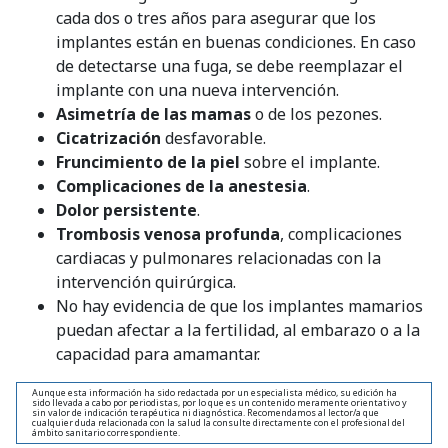
cada dos o tres años para asegurar que los
implantes están en buenas condiciones. En caso
de detectarse una fuga, se debe reemplazar el
implante con una nueva intervención.
Asimetría de las mamas
o de los pezones.
Cicatrización
desfavorable.
Fruncimiento de la piel
sobre el implante.
Complicaciones de la anestesia
.
Dolor persistente
.
Trombosis venosa profunda
, complicaciones
cardiacas y pulmonares relacionadas con la
intervención quirúrgica.
No hay evidencia de que los implantes mamarios
puedan afectar a la fertilidad, al embarazo o a la
capacidad para amamantar.
Aunque esta información ha sido redactada por un especialista médico, su edición ha
sido llevada a cabo por periodistas, por lo que es un contenido meramente orientativo y
sin valor de indicación terapéutica ni diagnóstica. Recomendamos al lector/a que
cualquier duda relacionada con la salud la consulte directamente con el profesional del
ámbito sanitario correspondiente.