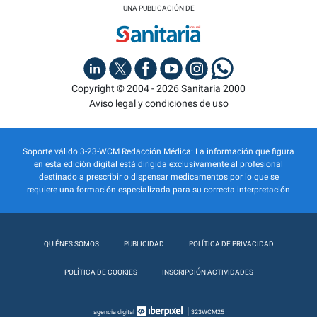
UNA PUBLICACIÓN DE
Copyright © 2004 - 2026 Sanitaria 2000
Aviso legal y condiciones de uso
Soporte válido 3-23-WCM Redacción Médica: La información que figura
en esta edición digital está dirigida exclusivamente al profesional
destinado a prescribir o dispensar medicamentos por lo que se
requiere una formación especializada para su correcta interpretación
QUIÉNES SOMOS
PUBLICIDAD
POLÍTICA DE PRIVACIDAD
POLÍTICA DE COOKIES
INSCRIPCIÓN ACTIVIDADES
|
agencia digital
323WCM25