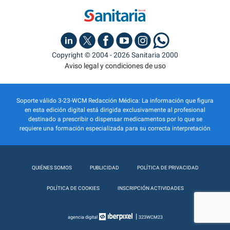
Copyright © 2004 - 2026 Sanitaria 2000
Aviso legal y condiciones de uso
Soporte válido 3-23-WCM Redacción Médica: La información que figura
en esta edición digital está dirigida exclusivamente al profesional
destinado a prescribir o dispensar medicamentos por lo que se
requiere una formación especializada para su correcta interpretación
QUIÉNES SOMOS
PUBLICIDAD
POLÍTICA DE PRIVACIDAD
POLÍTICA DE COOKIES
INSCRIPCIÓN ACTIVIDADES
|
agencia digital
323WCM23