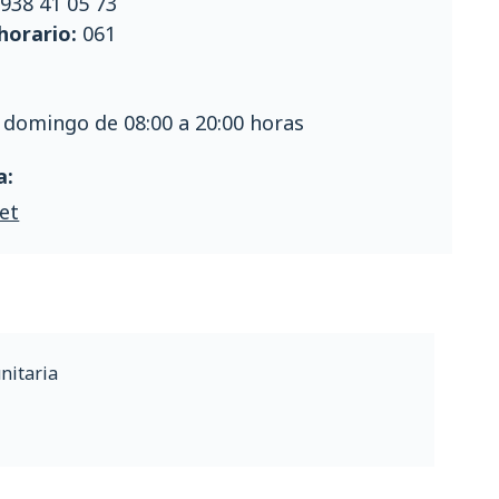
:
938 41 05 73
horario:
061
 domingo de 08:00 a 20:00 horas
a:
et
nitaria