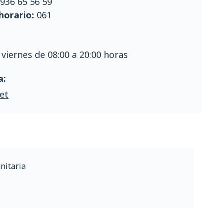
936 65 56 59
 horario:
061
 viernes de 08:00 a 20:00 horas
a:
et
nitaria