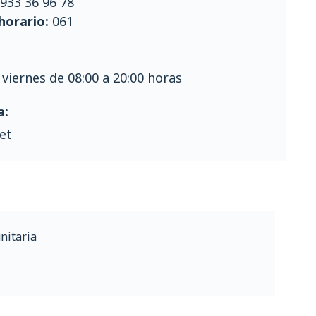
:
933 36 96 78
horario:
061
 viernes de 08:00 a 20:00 horas
a:
et
nitaria