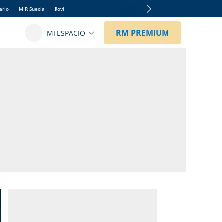
ario
MIR Suecia
Rovi