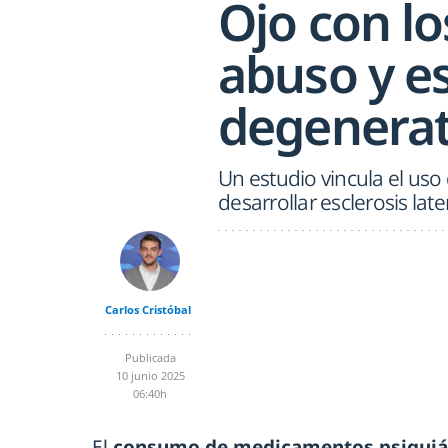
Ojo con lo
abuso y e
degenerat
Un estudio vincula el us
desarrollar esclerosis late
Carlos Cristóbal
Publicada
10 junio 2025
06:40h
El
consumo de medicamentos psiquiátr