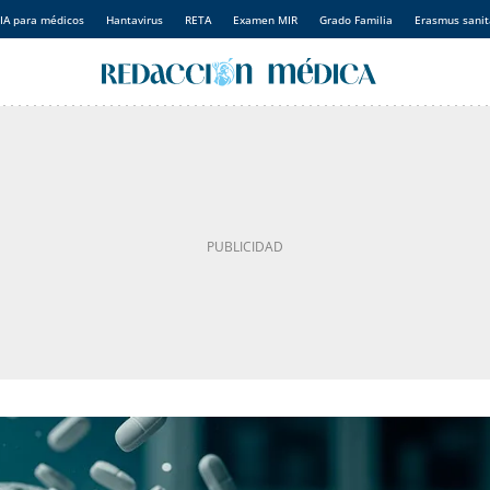
IA para médicos
Hantavirus
RETA
Examen MIR
Grado Familia
Erasmus sanit