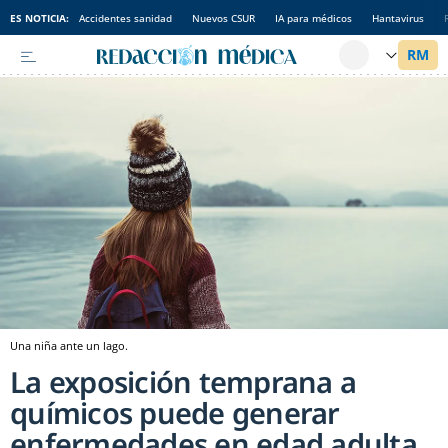
ES NOTICIA:
Accidentes sanidad
Nuevos CSUR
IA para médicos
Hantavirus
Una niña ante un lago.
La exposición temprana a
químicos puede generar
enfermedades en edad adulta