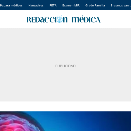
IA para médicos
Hantavirus
RETA
Examen MIR
Grado Familia
Erasmus sanit