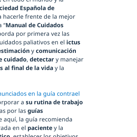
ciedad Española de
a hacerle frente de la mejor
a “
Manual de Cuidados
aborda por primera vez las
uidados paliativos en el
ictus
estimación
y
comunicación
e cuidado
,
detectar
y manejar
 al final de la vida
y la
nunciados en la guía contrael
corporar a
su rutina de trabajo
s por las
guías
de aquí, la guía recomienda
rada en el
paciente
y la
tico
, establecer los objetivos