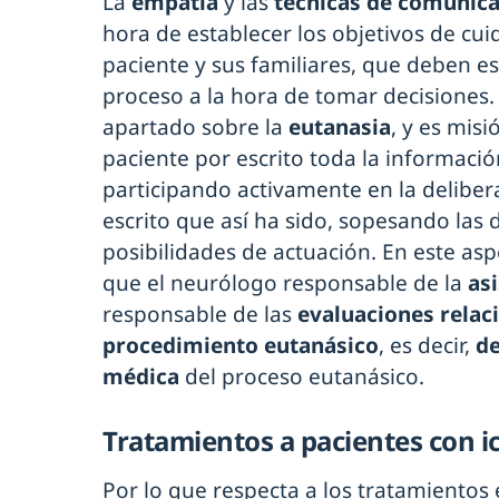
La
empatía
y las
técnicas de comunic
hora de establecer los objetivos de cu
paciente y sus familiares, que deben es
proceso a la hora de tomar decisiones.
apartado sobre la
eutanasia
, y es misi
paciente por escrito toda la informaci
participando activamente en la deliber
escrito que así ha sido, sopesando las d
posibilidades de actuación. En este asp
que el neurólogo responsable de la
as
responsable de las
evaluaciones relac
procedimiento eutanásico
, es decir,
de
médica
del proceso eutanásico.
Tratamientos a pacientes con ict
Por lo que respecta a los tratamientos en