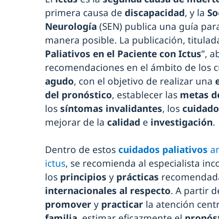
primera causa de
discapacidad
, y la
So
Neurología
(SEN) publica una guía par
manera posible. La publicación, titulad
Paliativos en el Paciente con Ictus
”, 
recomendaciones en el ámbito de los c
agudo
, con el objetivo de realizar una
del pronóstico
, establecer las
metas d
los
síntomas invalidantes
, los
cuidados
mejorar de la
calidad
e
investigación
.
Dentro de estos
cuidados paliativos
a
ictus
, se recomienda al especialista in
los
principios
y
prácticas
recomendada
internacionales al respecto
. A partir 
promover
y
practicar
la atención cent
familia
, estimar eficazmente el
pronós