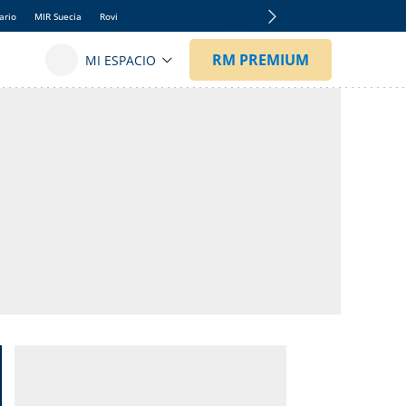
ario
MIR Suecia
Rovi