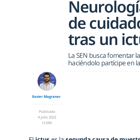
Neurología
de cuidado
tras un ic
La SEN busca fomentar la
haciéndolo partícipe en l
Xavier Magraner
Publicada
4 julio 2022
12:00h
El
ictus
es la
segunda causa de muert