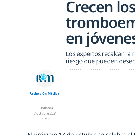
Crecen los
tromboem
en jóvenes
Los expertos recalcan la 
riesgo que pueden desem
Redacción Médica
Publicada
7 octubre 2021
14:30h
El próximo 13 de octubre se celebra el