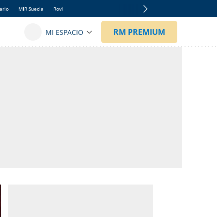
ario
MIR Suecia
Rovi