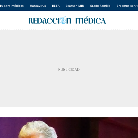
IA para médicos
Hantavirus
RETA
Examen MIR
Grado Familia
Erasmus sanit