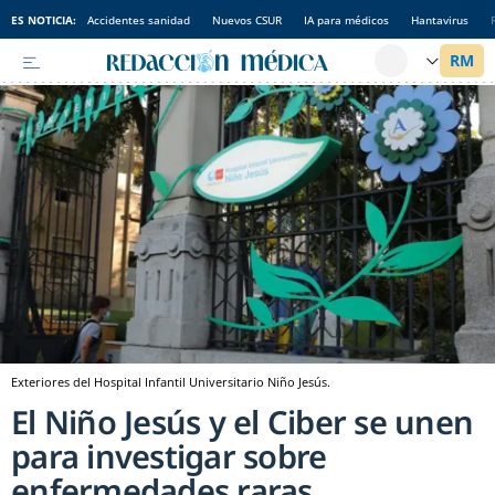
ES NOTICIA:
Accidentes sanidad
Nuevos CSUR
IA para médicos
Hantavirus
Exteriores del Hospital Infantil Universitario Niño Jesús.
El Niño Jesús y el Ciber se unen
para investigar sobre
enfermedades raras