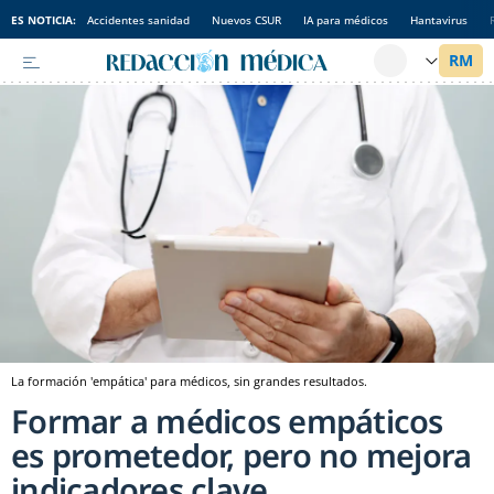
ES NOTICIA:
Accidentes sanidad
Nuevos CSUR
IA para médicos
Hantavirus
La formación 'empática' para médicos, sin grandes resultados.
Formar a médicos empáticos
es prometedor, pero no mejora
indicadores clave