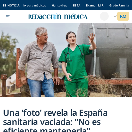
ES NOTICIA:
IA para médicos
Hantavirus
RETA
Examen MIR
Grado Familia
Una 'foto' revela la España
sanitaria vaciada: "No es
eficiente mantenerla"