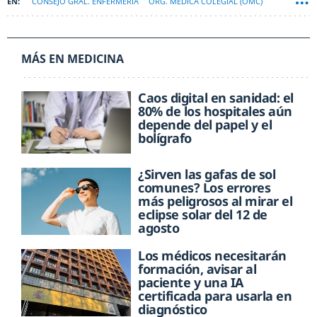
CONSEJO GRAL. ENFERMERÍA
ORG. MÉDICA COLEGIAL (OMC)
MEDICINA RURAL
MÁS EN MEDICINA
Caos digital en sanidad: el
80% de los hospitales aún
depende del papel y el
bolígrafo
¿Sirven las gafas de sol
comunes? Los errores
más peligrosos al mirar el
eclipse solar del 12 de
agosto
Los médicos necesitarán
formación, avisar al
paciente y una IA
certificada para usarla en
diagnóstico