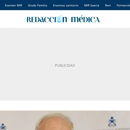
Examen MIR
Grado Familia
Erasmus sanitario
MIR Suecia
Rovi
Formación