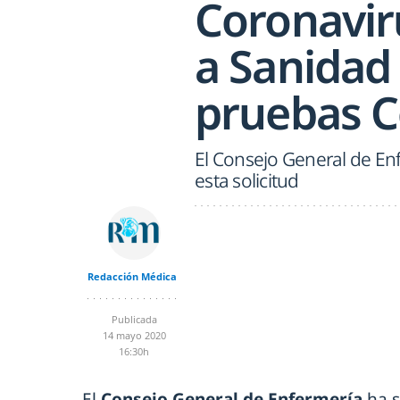
Coronavir
a Sanidad 
pruebas C
El Consejo General de Enf
esta solicitud
Redacción Médica
Publicada
14 mayo 2020
16:30h
El
Consejo General de Enfermería
ha s