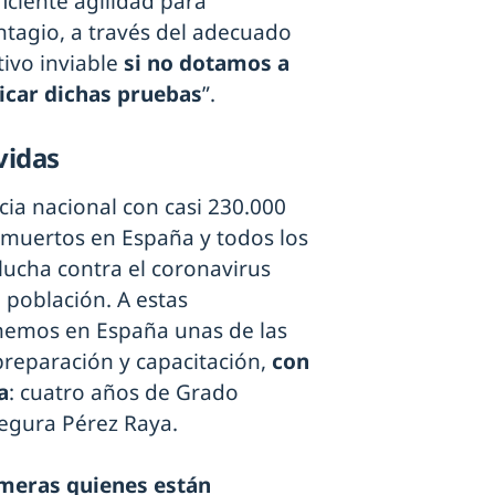
iciente agilidad para
ontagio, a través del adecuado
tivo inviable
si no dotamos a
dicar dichas pruebas
”.
vidas
ia nacional con casi 230.000
muertos en España y todos los
lucha contra el coronavirus
a población. A estas
enemos en España unas de las
reparación y capacitación,
con
a
: cuatro años de Grado
segura Pérez Raya.
rmeras quienes están