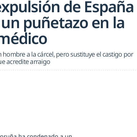
 expulsión de España
 un puñetazo en la
 médico
ombre a la cárcel, pero sustituye el castigo por
ue acredite arraigo
 Coruña ha condenado a un