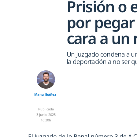
Prisión o
por pegar
cara a un
Un Juzgado condena a un h
la deportación a no ser q
Manu Ibáñez
Publicada
3 junio 2025
16:20h
El Juzgado de lo Penal número 3 de A