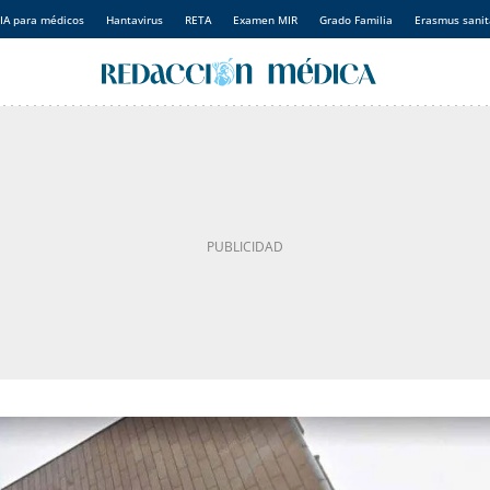
IA para médicos
Hantavirus
RETA
Examen MIR
Grado Familia
Erasmus sanit