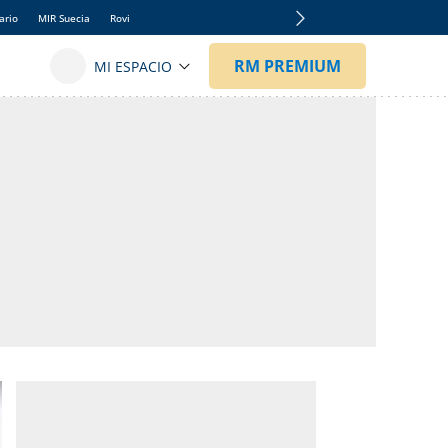
ario
MIR Suecia
Rovi