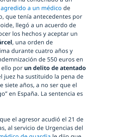
r
agredido a un médico
de
uo, que tenía antecedentes por
oide, llegó a un acuerdo de
ocer los hechos y aceptar un
árcel
, una orden de
tima durante cuatro años y
indemnización de 550 euros en
 ello por
un delito de atentado
l juez ha sustituido la pena de
e siete años, a no ser que el
go” en España. La sentencia es
que el agresor acudió el 21 de
s, al servicio de Urgencias del
médico de guardia
le dijo que