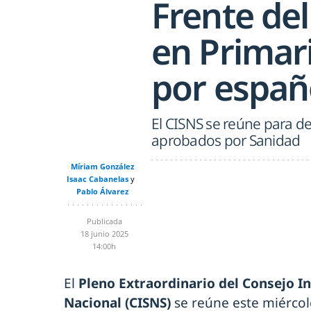
Frente del
en Primari
por españ
El CISNS se reúne para de
aprobados por Sanidad
Míriam González
Isaac Cabanelas
Pablo Álvarez
Publicada
18 junio 2025
14:00h
El
Pleno Extraordinario del Consejo In
Nacional (CISNS)
se reúne este miércol