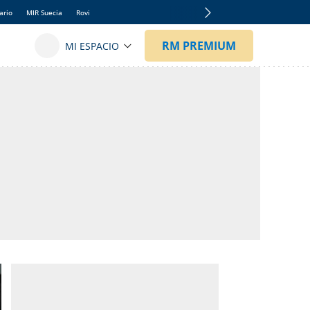
ario
MIR Suecia
Rovi