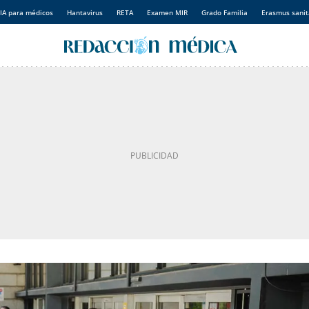
IA para médicos
Hantavirus
RETA
Examen MIR
Grado Familia
Erasmus sanit