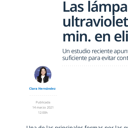
Las lámpa
ultraviole
min. en el
Un estudio reciente apunt
suficiente para evitar co
Clara Hernández
Publicada
14 marzo 2021
12:00h
Una de las principales formas por las q