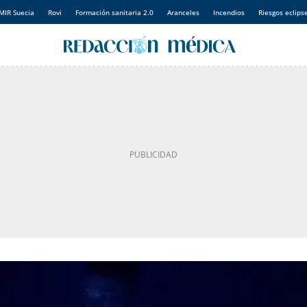
MIR Suecia
Rovi
Formación sanitaria 2.0
Aranceles
Incendios
Riesgos eclips