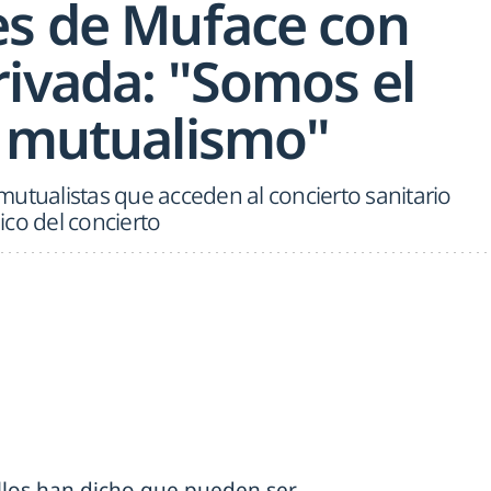
es de Muface con
rivada: "Somos el
l mutualismo"
utualistas que acceden al concierto sanitario
co del concierto
ellos han dicho que pueden ser