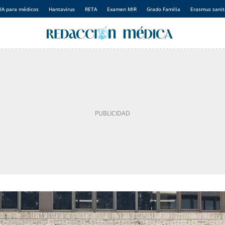
IA para médicos
Hantavirus
RETA
Examen MIR
Grado Familia
Erasmus sanit