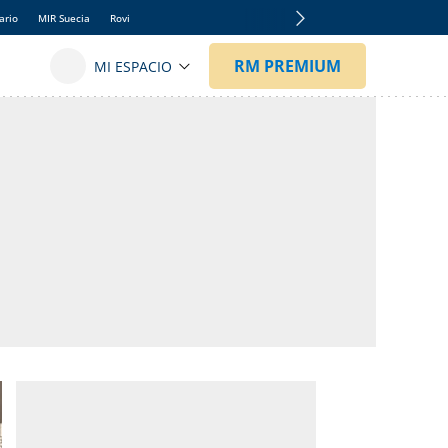
ario
MIR Suecia
Rovi