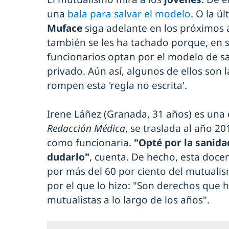
una
bala para salvar el modelo
. O la ú
Muface
siga adelante en los próximos a
también se les ha tachado porque, en 
funcionarios optan por el modelo de sa
privado. Aún así, algunos de ellos son l
rompen esta 'regla no escrita'.
Irene Láñez (Granada, 31 años) es una 
Redacción Médica
, se traslada al año 2
como funcionaria.
"Opté por la sanida
dudarlo"
, cuenta. De hecho, esta doce
por más del 60 por ciento del mutualism
por el que lo hizo: "Son derechos que 
mutualistas a lo largo de los años".